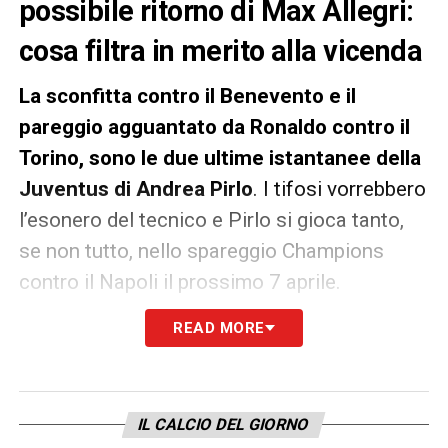
possibile ritorno di Max Allegri:
cosa filtra in merito alla vicenda
La sconfitta contro il Benevento e il
pareggio agguantato da Ronaldo contro il
Torino, sono le due ultime istantanee della
Juventus di Andrea Pirlo
. I tifosi vorrebbero
l’esonero del tecnico e Pirlo si gioca tanto,
se non tutto, nello spareggio Champions
contro il Napoli il prossimo 7 aprile.
READ MORE
Qualora Andrea Agnelli dovesse decidere
per il clamoroso cambio in corsa, torna di
stretta attualità il nome di Max Allegri per
un ritorno alla Continassa
. Lo stesso Allegri
IL CALCIO DEL GIORNO