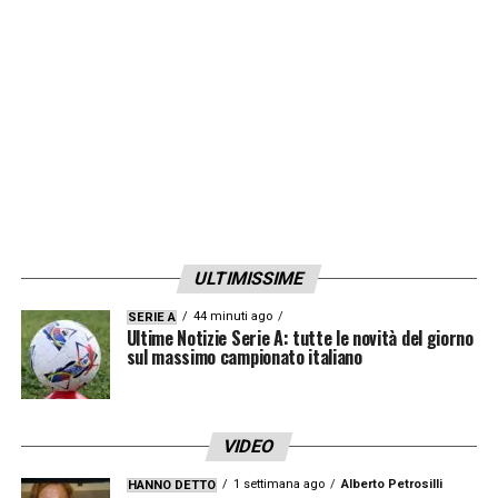
però non sarebbe così convinto di un ritorno
alla
Juve
per alcune divergenze con Fabio
Paratici e Pavel Nedved al momento
dell’addio oramai quasi tre anni fa. La
situazione sembra sempre molto liquida
LA PLAYLIST DELLE NOSTRE TOP NEWS
ULTIMISSIME
44 minuti ago
SERIE A
Ultime Notizie Serie A: tutte le novità del giorno
sul massimo campionato italiano
VIDEO
1 settimana ago
Alberto Petrosilli
HANNO DETTO