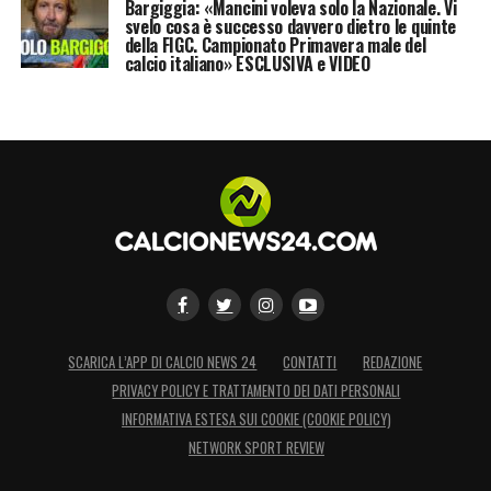
Bargiggia: «Mancini voleva solo la Nazionale. Vi
svelo cosa è successo davvero dietro le quinte
della FIGC. Campionato Primavera male del
calcio italiano» ESCLUSIVA e VIDEO
SCARICA L’APP DI CALCIO NEWS 24
CONTATTI
REDAZIONE
PRIVACY POLICY E TRATTAMENTO DEI DATI PERSONALI
INFORMATIVA ESTESA SUI COOKIE (COOKIE POLICY)
NETWORK SPORT REVIEW