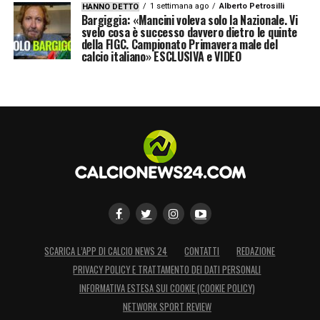
1 settimana ago
Alberto Petrosilli
HANNO DETTO
Bargiggia: «Mancini voleva solo la Nazionale. Vi
svelo cosa è successo davvero dietro le quinte
della FIGC. Campionato Primavera male del
calcio italiano» ESCLUSIVA e VIDEO
SCARICA L’APP DI CALCIO NEWS 24
CONTATTI
REDAZIONE
PRIVACY POLICY E TRATTAMENTO DEI DATI PERSONALI
INFORMATIVA ESTESA SUI COOKIE (COOKIE POLICY)
NETWORK SPORT REVIEW