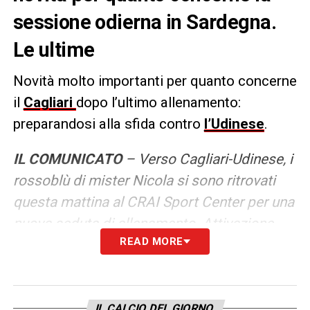
sessione odierna in Sardegna.
Le ultime
Novità molto importanti per quanto concerne
il
Cagliari
dopo l’ultimo allenamento:
preparandosi alla sfida contro
l’Udinese
.
IL COMUNICATO
– Verso Cagliari-Udinese, i
rossoblù di mister Nicola si sono ritrovati
questa mattina al CRAI Sport Center per una
nuova seduta di allenamento. Attivazione
READ MORE
tecnica, poi esercitazioni sul possesso palla
e sviluppi di gioco provati in funzione del
match dell’Unipol Domus, in programma
sabato 3 maggio. A chiudere, una sessione
IL CALCIO DEL GIORNO