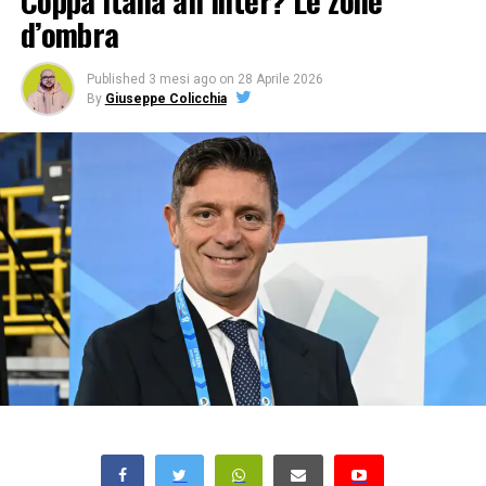
Coppa Italia all’Inter? Le zone
d’ombra
Published
3 mesi ago
on
28 Aprile 2026
By
Giuseppe Colicchia