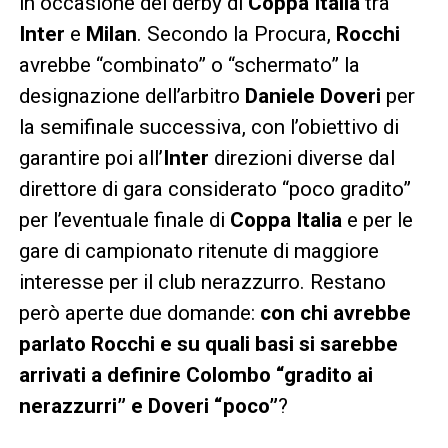
in occasione del derby di
Coppa Italia
tra
Inter
e
Milan
. Secondo la Procura,
Rocchi
avrebbe “combinato” o “schermato” la
designazione dell’arbitro
Daniele Doveri
per
la semifinale successiva, con l’obiettivo di
garantire poi all’
Inter
direzioni diverse dal
direttore di gara considerato “poco gradito”
per l’eventuale finale di
Coppa Italia
e per le
gare di campionato ritenute di maggiore
interesse per il club nerazzurro. Restano
però aperte due domande:
con chi avrebbe
parlato Rocchi e su quali basi si sarebbe
arrivati a definire Colombo “gradito ai
nerazzurri” e Doveri “poco”
?