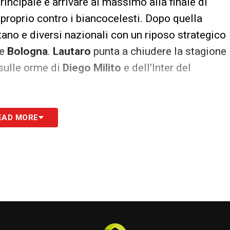
principale è arrivare al massimo alla finale di
proprio contro i biancocelesti. Dopo quella
pitano e diversi nazionali con un riposo strategico
e
Bologna
.
Lautaro
punta a chiudere la stagione
 sulle orme di
Diego Milito
e dell’Inter del
S
EAD MORE