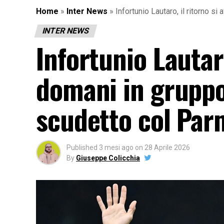
Home
»
Inter News
»
Infortunio Lautaro, il ritorno s
INTER NEWS
Infortunio Lautaro
domani in gruppo,
scudetto col Par
Published
3 mesi ago
on
28 Aprile 2026
By
Giuseppe Colicchia