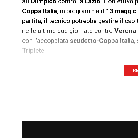
all’
Olimpico
contro la
Lazio
. L’obiettivo 
Coppa Italia
, in programma il
13 maggio
partita, il tecnico potrebbe gestire il ca
nelle ultime due giornate contro
Verona
con l’accoppiata
scudetto-Coppa Italia
,
Triplete.
LA PLAYLIST DELLE NOSTRE TOP NEW
R