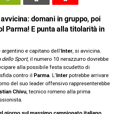
si avvicina: domani in gruppo, poi
l Parma! E punta alla titolarità in
e argentino e capitano dell’
Inter
, si avvicina.
 dello Sport
, il numero 10 nerazzurro dovrebbe
cipare alla possibile festa scudetto di
 sfida contro il
Parma
. L’
Inter
potrebbe arrivare
ritorno del suo leader offensivo rappresenterebbe
stian Chivu
, tecnico romeno alla prima
ssionista.
 del giorno sul massimo campionato italiano