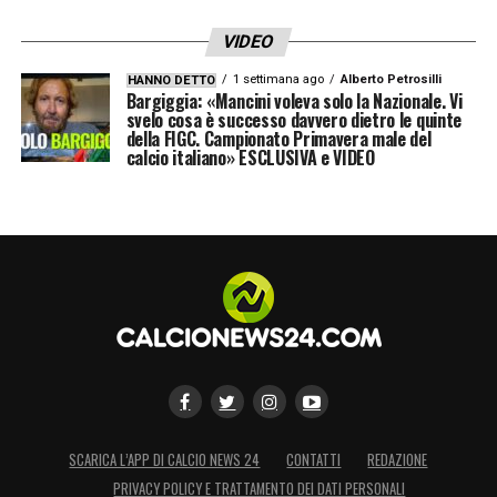
VIDEO
1 settimana ago
Alberto Petrosilli
HANNO DETTO
Bargiggia: «Mancini voleva solo la Nazionale. Vi
svelo cosa è successo davvero dietro le quinte
della FIGC. Campionato Primavera male del
calcio italiano» ESCLUSIVA e VIDEO
SCARICA L’APP DI CALCIO NEWS 24
CONTATTI
REDAZIONE
PRIVACY POLICY E TRATTAMENTO DEI DATI PERSONALI