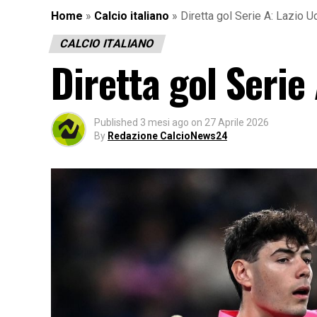
Home
»
Calcio italiano
»
Diretta gol Serie A: Lazio 
CALCIO ITALIANO
Diretta gol Serie
Published
3 mesi ago
on
27 Aprile 2026
By
Redazione CalcioNews24