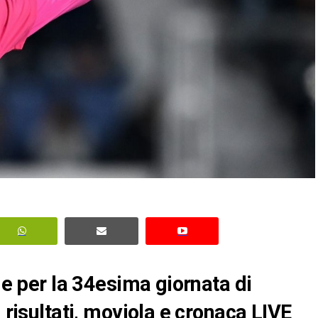
ide per la 34esima giornata di
 risultati, moviola e cronaca LIVE