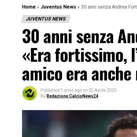
Home
»
Juventus News
»
30 anni senza Andrea Fortu
JUVENTUS NEWS
30 anni senza An
«Era fortissimo, 
amico era anche 
Published
1 anno ago
on
25 Aprile 2025
By
Redazione CalcioNews24