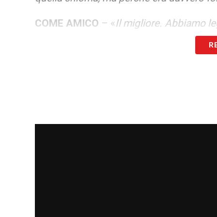
COME AMICO
– «
Il migliore. Abbiamo l
rapporto naturale, stavamo bene insieme
R
malattia, mi sono legato anche alla sua fam
genitori Peppino e Lucia. Ma era facile vo
GESTO DURANTE LA MALATTIA
– «Vero
appartamento a Perugia, libero, per dare a
Le cure si svolgevano a Perugia e ho cerc
Torino o Salerno. Ma non fu un gesto spec
EPISODIO MEMORABILE
– «
Più che un 
nelle confidenze. Andrea ha sempre credu
noi. Lui era stato allenato solo da Trapat
Noi gli rispondevamo che era un sergente