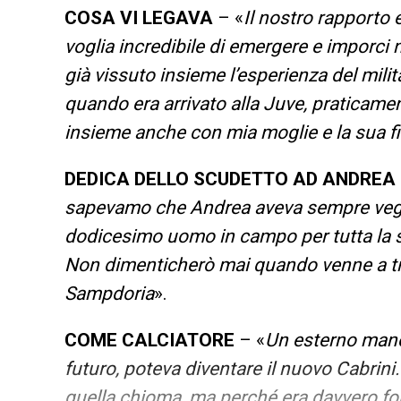
COSA VI LEGAVA
– «
Il nostro rapporto
voglia incredibile di emergere e imporci 
già vissuto insieme l’esperienza del milit
quando era arrivato alla Juve, praticam
insieme anche con mia moglie e la sua f
DEDICA DELLO SCUDETTO AD ANDREA
sapevamo che Andrea aveva sempre veglia
dodicesimo uomo in campo per tutta la s
Non dimenticherò mai quando venne a trova
Sampdoria
».
COME CALCIATORE
– «
Un esterno manc
futuro, poteva diventare il nuovo Cabrini
quella chioma, ma perché era davvero for