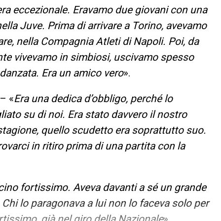
 era eccezionale. Eravamo due giovani con una
nella Juve. Prima di arrivare a Torino, avevamo
are, nella Compagnia Atleti di Napoli. Poi, da
ente vivevamo in simbiosi, uscivamo spesso
idanzata. Era un amico vero
».
– «
Era una dedica d’obbligo, perché lo
to su di noi. Era stato davvero il nostro
tagione, quello scudetto era soprattutto suo.
rci in ritiro prima di una partita con la
ino fortissimo. Aveva davanti a sé un grande
. Chi lo paragonava a lui non lo faceva solo per
tissimo, già nel giro della Nazionale
».