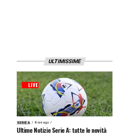
ULTIMISSIME
8 ore ago
SERIE A
Ultime Notizie Serie A: tutte le novità