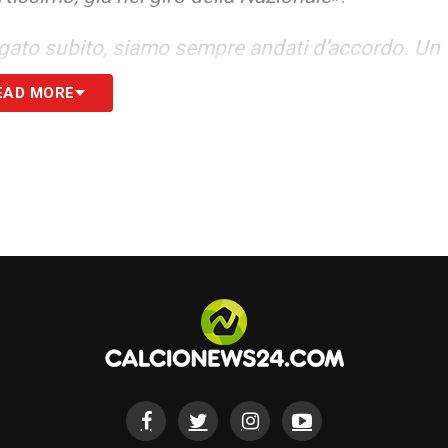
egato subito, siamo sempre andati d’accordo. Un
, anche fuori dal campo. Dopo, durante la
EAD MORE
iglia, al fratello Candido, alla sorella Paola, ai
lergli bene, per tutto ciò che era
».
, avevo messo a disposizione un mio
lla sua famiglia l’opportunità di stargli vicino.
ato di farli sentire a casa come se fossero a
iale, l’avrebbe fatto chiunque».
episodio, è stato un comportamento quotidiano,
to di poter tornare ad allenarsi e a giocare con
toni alla Juve, così ci chiedeva com’era Lippi.
 di ferro e lui commentava: “Allora mi troverò