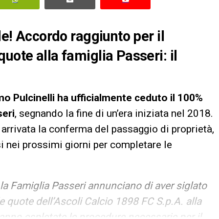
le! Accordo raggiunto per il
uote alla famiglia Passeri: il
o Pulcinelli ha ufficialmente ceduto il 100%
eri
, segnando la fine di un’era iniziata nel 2018.
 arrivata la conferma del passaggio di proprietà,
i nei prossimi giorni per completare le
 la Famiglia Passeri annunciano di aver siglato
le quote dell’Ascoli Calcio 1898 FC S.p.A. alla
anno espletate le procedure necessarie per il