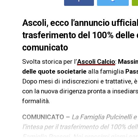
Ascoli, ecco l’annuncio ufficia
trasferimento del 100% delle q
comunicato
Svolta storica per l’
Ascoli Calcio
:
Massim
delle quote societarie
alla famiglia
Pass
Dopo mesi di indiscrezioni e trattative, è
con la nuova dirigenza pronta a insediars
formalità.
COMUNICATO –
La Famiglia Pulcinelli e
l’intesa per il trasferimento del 100% del
Famiglia Passeri.
Nei prossimi giorni sar