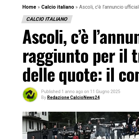
Home
»
Calcio italiano
»
Ascoli, c’è l’annuncio uffic
CALCIO ITALIANO
Ascoli, c’è l’annu
raggiunto per il
delle quote: il c
Published
1 anno ago
on
11 Giugno 2025
By
Redazione CalcioNews24