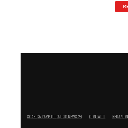
R
passaggio di proprietà
.
LA PLAYLIST DELLE NOSTRE TOP NEW
SCARICA L’APP DI CALCIO NEWS 24
CONTATTI
REDAZION