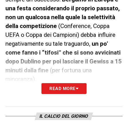
una festa considerando il proprio passato,
non un qualcosa nella quale la selettività
della competizione
(Conference, Coppa
UEFA o Coppa dei Campioni) debba influire
negativamente su tale traguardo,
un po’
come fanno i “tifosi” che si sono avvicinati
dopo Dublino per poi lasciare il Gewiss a 15
minuti dalla fine
(per fortuna una
minoranza).
READ MORE
L
‘Atalanta in Europa sottolinea che certi
traguardi non si raggiungono da soli
:
Gasperini
ha avuto bisogno della famiglia
IL CALCIO DEL GIORNO
Percassi, così come essa ha avuto bisogno