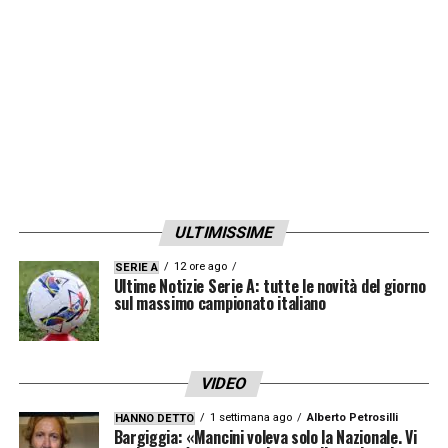
della guida del mister per volare, nel mezzo
una lunga fila che va dai calciatori all’ultimo
dei magazzinieri a Zingonia fino alla piazza
(unica nel suo genere).
L’Atalanta in Europa
è un successo per tutta Bergamo,
un
qualcosa che non deve essere mai dato per
scontato, seppur ormai sia diventata una
spettacolare, meravigliosa, incredibile
ULTIMISSIME
routine.
12 ore ago
SERIE A
Ultime Notizie Serie A: tutte le novità del giorno
sul massimo campionato italiano
LA PLAYLIST DELLE NOSTRE TOP NEWS
VIDEO
1 settimana ago
Alberto Petrosilli
HANNO DETTO
Bargiggia: «Mancini voleva solo la Nazionale. Vi