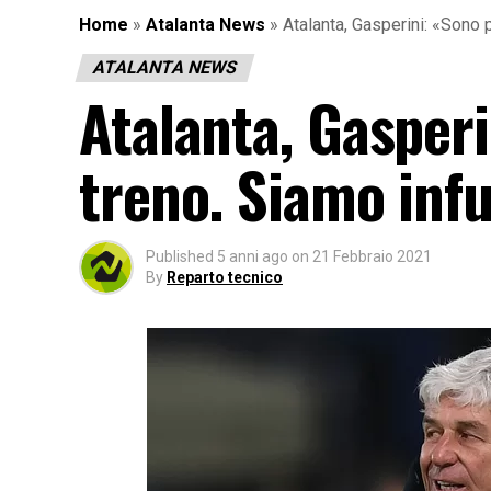
Home
»
Atalanta News
»
Atalanta, Gasperini: «Sono 
ATALANTA NEWS
Atalanta, Gasperi
treno. Siamo infu
Published
5 anni ago
on
21 Febbraio 2021
By
Reparto tecnico