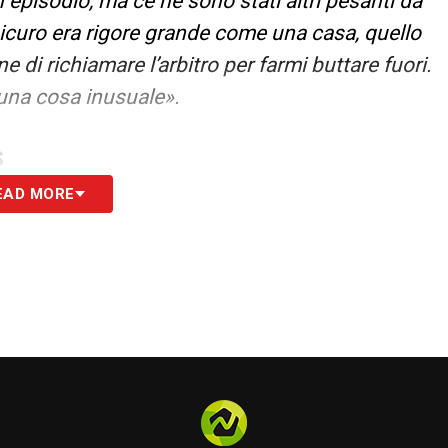
 episodio, ma ce ne sono stati altri pesanti da
sicuro era rigore grande come una casa, quello
 di richiamare l’arbitro per farmi buttare fuori.
 una cosa inusuale».
S
EAD MORE