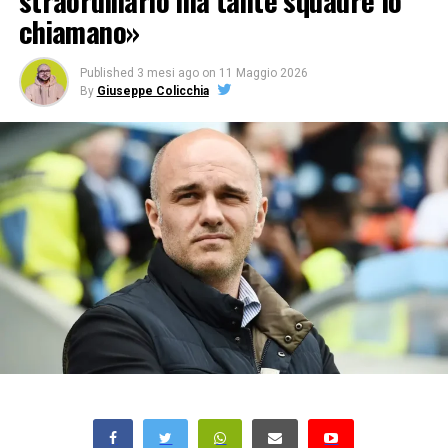
straordinario ma tante squadre lo
chiamano»
Published
3 mesi ago
on
11 Maggio 2026
By
Giuseppe Colicchia