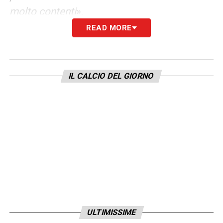
molto contenti
».
READ MORE
SU D’AMICO
– «
Con D’Amico ho un rapporto
personale straordinario quello che ha fatto in
questi anni lo conosco nel dettaglio. Con lui
IL CALCIO DEL GIORNO
l’Atalanta è arrivata quinta, quarta, terza e
quest’anno molto probabilmente settima.
Come molti nostri giocatori, è normale che
lui possa essere corteggiato. Mancano due
partite, il nostro rapportò potrebbe anche
concludersi ma non finirà la stima che
abbiamo nei suoi confronti. Se dovesse
essere cercheremo di prendere un sostituto
all’altezza. Giuntoli rappresenta uno dei
ULTIMISSIME
migliori dirigenti del calcio italiano, che si è