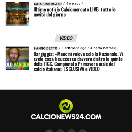
9 ore ago
CALCIOMERCATO
formato nelle categorie inferiori. Sono ben
Ultime notizie Calciomercato LIVE: tutte le
novità del giorno
consapevole però che ha tante squadre che
lo chiamano
».
VIDEO
PREMIO E FINALE DI COPPA ITALIA
–
1 settimana ago
Alberto Petrosilli
HANNO DETTO
«
Questo premio mi gratifica moltissimo,
Bargiggia: «Mancini voleva solo la Nazionale. Vi
svelo cosa è successo davvero dietro le quinte
ringrazio tutte le persone che in questi anni
della FIGC. Campionato Primavera male del
calcio italiano» ESCLUSIVA e VIDEO
mi hanno dato tantissimo, oltre ad aver dato
tanto all’Atalanta. La qualificazione passa
dalla finale di Coppa Italia. Se tifiamo Inter?
Siamo molto interessati, sempre nerazzurri
sono (ride, ndr)
».
PALLADINO
– «
Per noi la prassi è quella di
sedersi quando finirà il campionato, liberi da