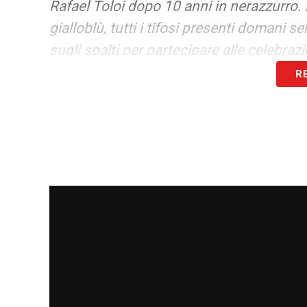
Rafael Toloi dopo 10 anni in nerazzurro. P
gialloblù, tutti i tifosi presenti domani 
sugli spalti per partecipare alle celebra
R
LA PLAYLIST DELLE NOSTRE TOP NEW