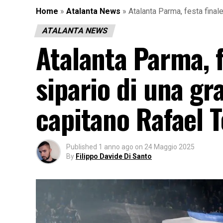
Home
»
Atalanta News
»
Atalanta Parma, festa finale
ATALANTA NEWS
Atalanta Parma, f
sipario di una gr
capitano Rafael T
Published
1 anno ago
on
24 Maggio 2025
By
Filippo Davide Di Santo