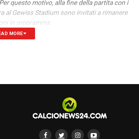
er questo motivo, alla fine della partita con i
sera al Gewiss Stadium sono invitati a rimanere
zioni in programma.
EAD MORE
S