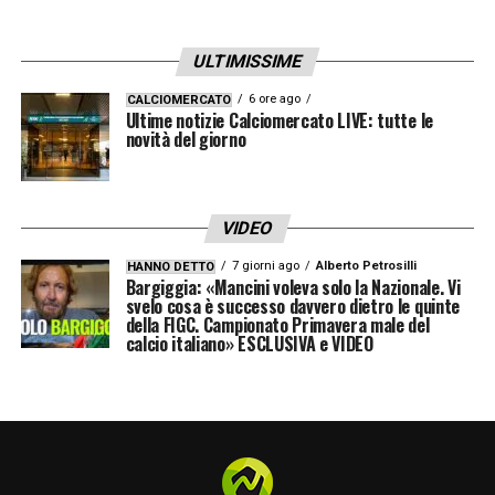
identità e orgoglio alla piazza madrilena
:
“
Basta presentarsi e dire: il mio direttore
ULTIMISSIME
sportivo è Raúl González e il mio allenatore è
6 ore ago
CALCIOMERCATO
Ultime notizie Calciomercato LIVE: tutte le
Xabi Alonso
“. Un ticket che
novità del giorno
rappresenterebbe un taglio netto col passato
e una visione riconoscibile per il madridismo.
VIDEO
Il giornalista chiude con un appello accorato
ai grandi imprenditori: il Real Madrid ha un
7 giorni ago
Alberto Petrosilli
HANNO DETTO
Bargiggia: «Mancini voleva solo la Nazionale. Vi
disperato bisogno di elezioni vere e di una
svelo cosa è successo davvero dietro le quinte
della FIGC. Campionato Primavera male del
concorrenza democratica che, dalle parti di
calcio italiano» ESCLUSIVA e VIDEO
Chamartín, manca ormai da troppo tempo.
LA PLAYLIST DELLE NOSTRE TOP NEWS