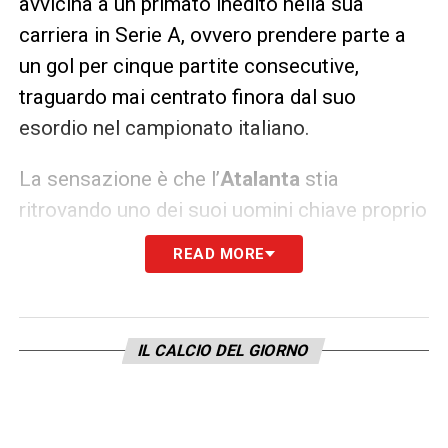
avvicina a un primato inedito nella sua
carriera in Serie A, ovvero prendere parte a
un gol per cinque partite consecutive,
traguardo mai centrato finora dal suo
esordio nel campionato italiano.
La sensazione è che l’
Atalanta
stia
ritrovando uno dei suoi uomini chiave proprio
nel momento decisivo della stagione.
READ MORE
Gasperini punta molto su Scamacca, non
solo per la sua capacità realizzativa, ma
anche per il lavoro spalle alla porta, la fisicità
IL CALCIO DEL GIORNO
e l’abilità nel far salire la squadra.
Caratteristiche che permettono ai nerazzurri
di essere più pericolosi e imprevedibili negli