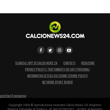
ma anche l’occasione perfetta per
confermare che il peggio è alle spalle e che il
presente, finalmente, parla di gol, fiducia e
continuità.
LA PLAYLIST DELLE NOSTRE TOP NEWS
SCARICA L’APP DI CALCIO NEWS 24
CONTATTI
REDAZIONE
PRIVACY POLICY E TRATTAMENTO DEI DATI PERSONALI
INFORMATIVA ESTESA SUI COOKIE (COOKIE POLICY)
NETWORK SPORT REVIEW
gestisci il consenso
Copyright 2026 © riproduzione riservata Calcio News 24 -Registro
Stampa Tribunale di Torino n. 47 del 07/09/2021 - Iscritto al Registro