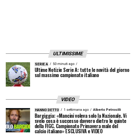
ultimi trenta metri.
Inoltre, i precedenti contro il Genoa
alimentano l’ottimismo. Scamacca ha già
colpito i rossoblù in passato: nell’ottobre
2021, quando vestiva la maglia del Sassuolo,
ULTIMISSIME
mise a segno una doppietta che lasciò il
segno. Un ricordo che potrebbe trasformarsi
50 minuti ago
SERIE A
Ultime Notizie Serie A: tutte le novità del giorno
in ulteriore motivazione per continuare il suo
sul massimo campionato italiano
momento positivo.
Tra ambizioni personali e obiettivi di squadra,
VIDEO
l’
Atalanta
si affida dunque a un Gianluca
1 settimana ago
Alberto Petrosilli
HANNO DETTO
Bargiggia: «Mancini voleva solo la Nazionale. Vi
Scamacca ritrovato. La sfida contro il Genoa
svelo cosa è successo davvero dietro le quinte
della FIGC. Campionato Primavera male del
rappresenta un banco di prova importante,
calcio italiano» ESCLUSIVA e VIDEO