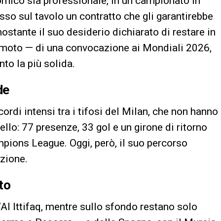
omico sia professionale, in un campionato in
sso sul tavolo un contratto che gli garantirebbe
stante il suo desiderio dichiarato di restare in
remoto — di una convocazione ai Mondiali 2026,
to la più solida.
de
cordi intensi tra i tifosi del Milan, che non hanno
llo: 77 presenze, 33 gol e un girone di ritorno
mpions League. Oggi, però, il suo percorso
ezione.
to
Al Ittifaq, mentre sullo sfondo restano solo