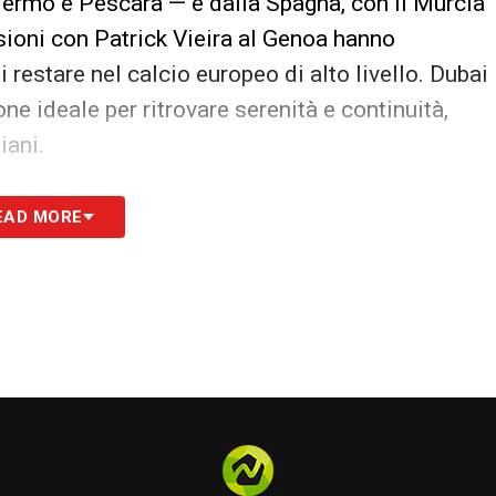
lermo e Pescara — e dalla Spagna, con il Murcia
sioni con Patrick Vieira al Genoa hanno
 restare nel calcio europeo di alto livello. Dubai
e ideale per ritrovare serenità e continuità,
iani.
rcato LIVE: tutte le novità del giorno
EAD MORE
S