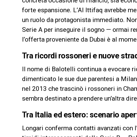
concreta occasione di rilancio, sia econ
forte espansione. L’Al Ittifaq avrebbe me
un ruolo da protagonista immediato. Nono
Serie A per inseguire il sogno — ormai 
l’offerta proveniente da Dubai è al momen
Tra ricordi rossoneri e nuove stra
Il nome di Balotelli continua a evocare ri
dimenticato le sue due parentesi a Milane
nel 2013 che trascinò i rossoneri in Cha
sembra destinato a prendere un’altra dir
Tra Italia ed estero: scenario aper
Longari conferma contatti avanzati con l’