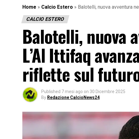
Home
»
Calcio Estero
»
Balotelli, nuova avventura neg
CALCIO ESTERO
Balotelli, nuova 
L’Al Ittifaq avanz
riflette sul futur
Published
7 mesi ago
on
30 Dicembre 2025
By
Redazione CalcioNews24