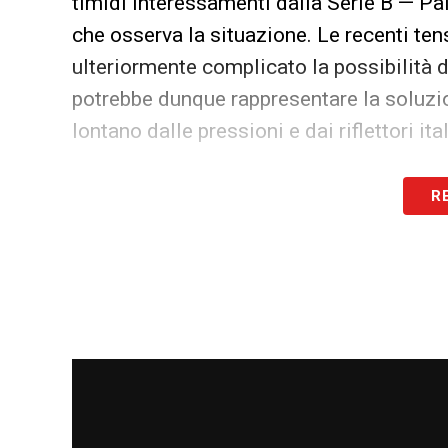
timidi interessamenti dalla Serie B — Pa
che osserva la situazione. Le recenti ten
ulteriormente complicato la possibilità di
potrebbe dunque rappresentare la soluzion
lontano dalle pressioni e dai riflettori ital
LEGGI ANCHE –
Ultime notizie Calciome
R
LA PLAYLIST DELLE NOSTRE TOP NEW