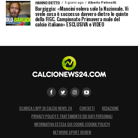
5 giorni ago
Alberto Petrosilli
HANNO DETTO
Bargiggia: «Mancini voleva solo la Nazionale. Vi
svelo cosa è successo davvero dietro le quinte
della FIGC. Campionato Primavera male del
calcio italiano» ESCLUSIVA e VIDEO
SCARICA L’APP DI CALCIO NEWS 24
CONTATTI
REDAZIONE
PRIVACY POLICY E TRATTAMENTO DEI DATI PERSONALI
INFORMATIVA ESTESA SUI COOKIE (COOKIE POLICY)
NETWORK SPORT REVIEW