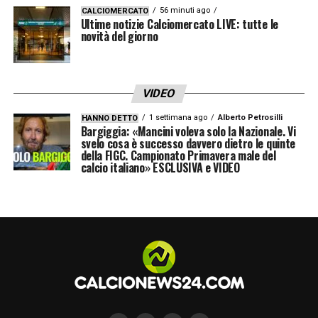
preoccupa di farci giocare bene».
56 minuti ago
CALCIOMERCATO
Ultime notizie Calciomercato LIVE: tutte le
novità del giorno
GOL PIU’ IMPORTANTE
–
«Inter-Juve. Quella
partita c’ha fatto scattare qualcosa. Lo
sapevamo di essere forti ma battere quella
VIDEO
che era stata la più forte per tanti anni è
1 settimana ago
Alberto Petrosilli
HANNO DETTO
Bargiggia: «Mancini voleva solo la Nazionale. Vi
stato importante».
svelo cosa è successo davvero dietro le quinte
della FIGC. Campionato Primavera male del
calcio italiano» ESCLUSIVA e VIDEO
EUROPEO
–
«Sarò felice se il mister mi
convocherà, mi farò trovare pronto. Siamo
una bella squadra e soprattutto un
grandissimo gruppo. Noi siamo stati brava a
fare quello che ci ha chiesto Mancini,
arriveremo pronti e cercheremo di fare il
meglio per l’Italia e i tifosi».