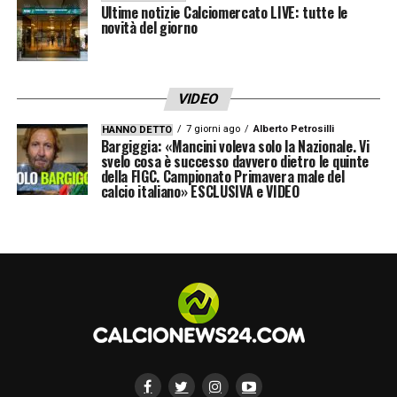
questo».
Ultime notizie Calciomercato LIVE: tutte le
novità del giorno
Parole dure, che fotografano il disagio di chi
si ritrova coinvolto, suo malgrado, in
VIDEO
dinamiche che nulla hanno a che fare con lo
7 giorni ago
Alberto Petrosilli
HANNO DETTO
sport.
Bargiggia: «Mancini voleva solo la Nazionale. Vi
svelo cosa è successo davvero dietro le quinte
della FIGC. Campionato Primavera male del
Un segnale preoccupante
calcio italiano» ESCLUSIVA e VIDEO
L’episodio rappresenta un
campanello
d’allarme
per tutto il sistema calcio. La
critica sportiva, anche aspra, non può mai
trasformarsi in
violenza verbale, minacce o
auguri di morte
, tanto più verso familiari
estranei al campo.