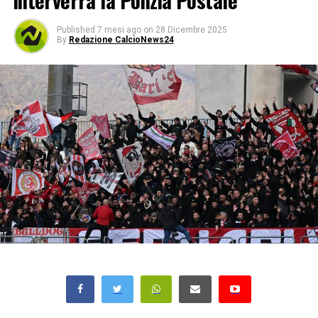
interverrà la Polizia Postale
Published
7 mesi ago
on
28 Dicembre 2025
By
Redazione CalcioNews24