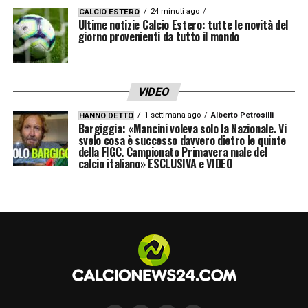
permanenza al Genoa
24 minuti ago
CALCIO ESTERO
Ultime notizie Calcio Estero: tutte le novità del
Inevitabilmente, la conferenza stampa è
giorno provenienti da tutto il mondo
stata l’occasione per affrontare i rumors di
calciomercato
che lo accostano proprio alla
VIDEO
Fiorentina. De Rossi ha risposto con la
consueta schiettezza:
1 settimana ago
«Io alla Fiorentina?
Alberto Petrosilli
HANNO DETTO
Bargiggia: «Mancini voleva solo la Nazionale. Vi
Non commento le voci. Una settimana fa
svelo cosa è successo davvero dietro le quinte
della FIGC. Campionato Primavera male del
ero alla Roma, oggi vicino ad altre squadre.
calcio italiano» ESCLUSIVA e VIDEO
A oggi non mi ha chiamato nessuno. In
passato c’era stato un contatto serrato con
Pradé e Barone, poi scelsero di continuare
con Iachini. Ho parlato con Dan Sucu, se
non volessi rimanere non avrei parlato con
il presidente»
.