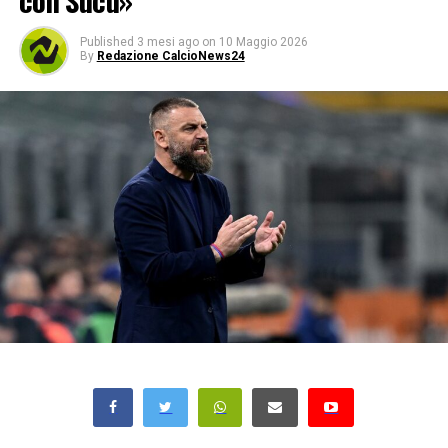
con Sucu»
Published
3 mesi ago
on
10 Maggio 2026
By
Redazione CalcioNews24