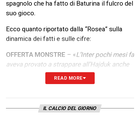
spagnolo che ha fatto di Baturina il fulcro del
suo gioco.
Ecco quanto riportato dalla “Rosea” sulla
dinamica dei fatti e sulle cifre:
OFFERTA MONSTRE
– «
L’Inter pochi mesi fa
aveva provato a strappare all’Hajduk anche
Martin Baturina, oggi talento a disposizione
READ MORE
di Fabregas. Ma il Como offrì 25 milioni più
bonus diventando un interlocutore
irraggiungibile
».
IL CALCIO DEL GIORNO
Una cifra imponente, quella messa sul piatto
dai
Lariani
, che ha tagliato fuori la
concorrenza milanese, costringendo Beppe