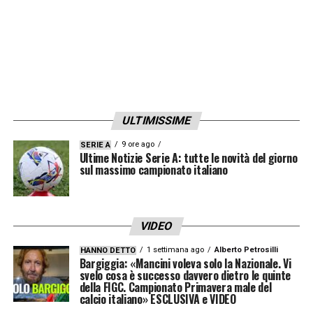
Marotta a virare su altri obiettivi e lasciando
il rammarico per non aver potuto regalare a
Simone Inzaghi uno dei numeri 10 più
promettenti del calcio internazionale.
Ultime notizie Calciomercato LIVE: tutte le
ULTIMISSIME
novità del giorno
9 ore ago
SERIE A
Ultime Notizie Serie A: tutte le novità del giorno
sul massimo campionato italiano
LA PLAYLIST DELLE NOSTRE TOP NEWS
VIDEO
1 settimana ago
Alberto Petrosilli
HANNO DETTO
Bargiggia: «Mancini voleva solo la Nazionale. Vi
svelo cosa è successo davvero dietro le quinte
della FIGC. Campionato Primavera male del
calcio italiano» ESCLUSIVA e VIDEO