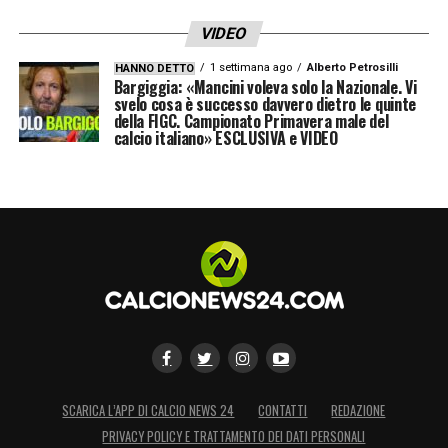
VIDEO
1 settimana ago
Alberto Petrosilli
HANNO DETTO
Bargiggia: «Mancini voleva solo la Nazionale. Vi
svelo cosa è successo davvero dietro le quinte
della FIGC. Campionato Primavera male del
calcio italiano» ESCLUSIVA e VIDEO
SCARICA L’APP DI CALCIO NEWS 24
CONTATTI
REDAZIONE
PRIVACY POLICY E TRATTAMENTO DEI DATI PERSONALI