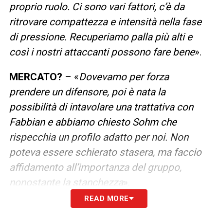
proprio ruolo. Ci sono vari fattori, c’è da
ritrovare compattezza e intensità nella fase
di pressione. Recuperiamo palla più alti e
così i nostri attaccanti possono fare bene
».
MERCATO?
– «
Dovevamo per forza
prendere un difensore, poi è nata la
possibilità di intavolare una trattativa con
Fabbian e abbiamo chiesto Sohm che
rispecchia un profilo adatto per noi. Non
poteva essere schierato stasera, ma faccio
affidamento all’importanza del gruppo,
nonostante la stanchezza
».
READ MORE
SU DALLINGA
– «
Abbiamo parlato molto sia