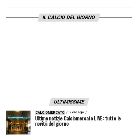
noi, sia l’allenatore. Lui stesso si aspetta di
più, in fase di finalizzazione ha determinate
IL CALCIO DEL GIORNO
caratteristiche e può lavorare molto bene
all’interno dell’area di rigore. Devo dire la
verità: dopo le partite ravvicinate, da
Bergamo a Milano, aveva fatto bene poi ci
sono stati dei passaggi a vuoto. Ora ci
aspettiamo una reazione, è un ragazzo su cui
abbiamo investito tanto e vuole dimostrare
qui da noi quanto vale. Lui è cresciuto molto
nell’interpretazione della gara e mi aspetto
ULTIMISSIME
sicuramente una risposta
».
2 ore ago
CALCIOMERCATO
Ultime notizie Calciomercato LIVE: tutte le
novità del giorno
LA PLAYLIST DELLE NOSTRE TOP NEWS