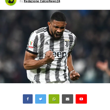
By
Redazione CalcioNews24