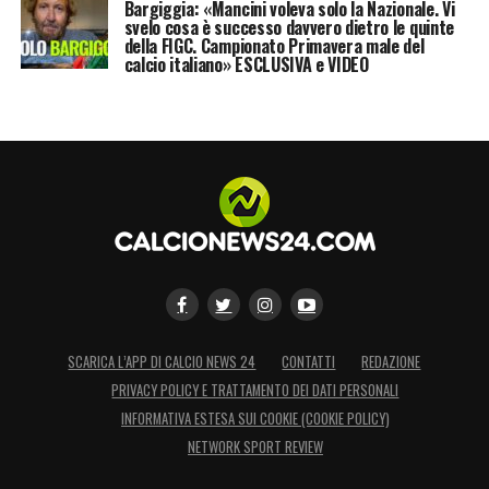
Bargiggia: «Mancini voleva solo la Nazionale. Vi
svelo cosa è successo davvero dietro le quinte
della FIGC. Campionato Primavera male del
calcio italiano» ESCLUSIVA e VIDEO
SCARICA L’APP DI CALCIO NEWS 24
CONTATTI
REDAZIONE
PRIVACY POLICY E TRATTAMENTO DEI DATI PERSONALI
INFORMATIVA ESTESA SUI COOKIE (COOKIE POLICY)
NETWORK SPORT REVIEW