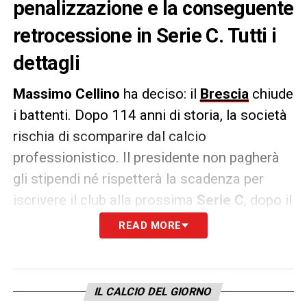
penalizzazione e la conseguente
retrocessione in Serie C. Tutti i
dettagli
Massimo Cellino
ha deciso: il
Brescia
chiude
i battenti. Dopo 114 anni di storia, la società
rischia di scomparire dal calcio
professionistico. Il presidente non pagherà
gli stipendi né rispetterà la scadenza per
iscrivere il club alla prossima
Serie C
, dopo il
caso che ha visto protagonista anche
READ MORE
la
Sampdoria
.
Tre milioni di euro
— cifra abbordabile per un
IL CALCIO DEL GIORNO
imprenditore come Cellino — bastavano per