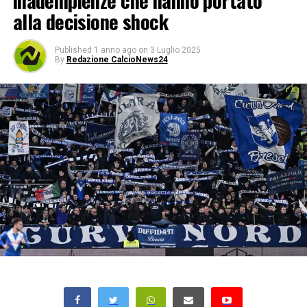
inadempienze che hanno portato
alla decisione shock
Published
1 anno ago
on
3 Luglio 2025
By
Redazione CalcioNews24