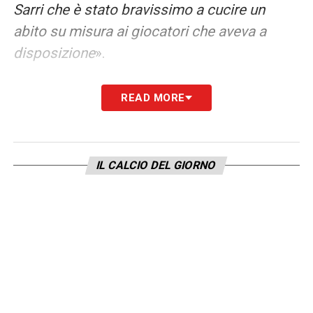
Sarri che è stato bravissimo a cucire un
abito su misura ai giocatori che aveva a
disposizione
».
SARRI
– «
Ha fatto un grande lavoro anche
READ MORE
perché la Lazio ha giocato buona parte della
stagione senza la spinta del suo pubblico
che incide in maniera esponenziale come
IL CALCIO DEL GIORNO
dimostra la grande vittoria ottenuta sul
Milan in un Olimpico pieno
».
CHIVU –
«
Io ritengo che l’Inter negli ultimi
anni sia la squadra più forte in Italia. Detto
questo, Cristian ha fatto un grande lavoro
perché è riuscito a tenere botta dal punto di