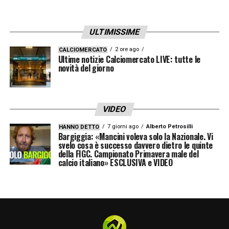
vista caratteriale dopo aver trovato una
squadra ferita nell’animo, sfiduciata e giù di
ULTIMISSIME
morale. In quel contesto lui è riuscito a
infondere nei giocatori tutto quello che
2 ore ago
CALCIOMERCATO
Ultime notizie Calciomercato LIVE: tutte le
serviva per riuscire a tornare a vincere il
novità del giorno
campionato
».
CHIVU PROPONE UN ATTACCO FORTE
–
VIDEO
«
Sono d’accordo con lui perché il calcio è
7 giorni ago
Alberto Petrosilli
HANNO DETTO
Bargiggia: «Mancini voleva solo la Nazionale. Vi
cambiato nell’interpretazione della gara,
svelo cosa è successo davvero dietro le quinte
della FIGC. Campionato Primavera male del
nelle richieste che fanno gli allenatori ai
calcio italiano» ESCLUSIVA e VIDEO
giocatori; è cambiato perché si sono evolute
tante aree all’interno del sistema squadra,
dalla preparazione, all’analisi dei dati. E il
fatto che quasi ovunque abbiano vinto le