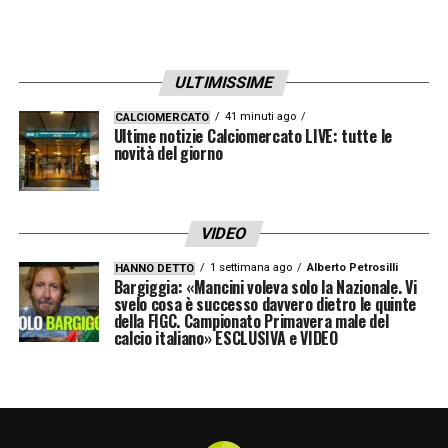
confermato pure dopo il cambio di
allenatore
».
ULTIMISSIME
FALCONE
«
Falcone è un portiere che merita
uno step di crescita. Ha avuto un percorso
41 minuti ago
CALCIOMERCATO
Ultime notizie Calciomercato LIVE: tutte le
simile a quello di Paleari, ha giocato in C, poi
novità del giorno
è stato bravo a farsi trovare pronto. Oggi
guardandolo vedo un portiere di 31 anni che
VIDEO
migliora anno dopo anno: questo è sinonimo
1 settimana ago
Alberto Petrosilli
HANNO DETTO
di serietà, ma anche di talento. Meriterebbe
Bargiggia: «Mancini voleva solo la Nazionale. Vi
svelo cosa è successo davvero dietro le quinte
di giocare in un club come il Toro. E sono
della FIGC. Campionato Primavera male del
calcio italiano» ESCLUSIVA e VIDEO
sicuro al 100% che al Toro farebbe bene
».
COME RECUPERARE IL TIFO
«
Creando
entusiasmo. E l’entusiasmo si può creare