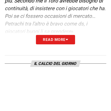
più. Secondo me il Toro avrebbe bisogno di
continuità, di insistere con i giocatori che ha.
Poi se ci fossero occasioni di mercato…
Petrachi tra l’altro è bravo come ds, i
giocatori buoni li sa prendere
».
READ MORE
PALEARI
«
Paleari lo conosco da tanto, da
quando era al Cittadella. È un ragazzo che
ammiro, che ha saputo migliorarsi in questi
IL CALCIO DEL GIORNO
anni. È stato bravo a rendersi adeguato alle
varie situazioni che ha dovuto affrontare
nella sua carriera, questo gli ha permesso di
farsi trovare pronto quando è stato
chiamato in causa. Si è dimostrato affidabile
anche durante la settimana tanto da essere