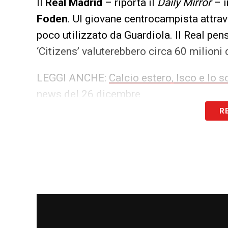
Il
Real Madrid
– riporta il
Daily Mirror
– i
Foden
. Ul giovane centrocampista attra
poco utilizzato da Guardiola. Il Real pen
‘Citizens’ valuterebbero circa 60 milioni d
LEGGI ANCHE:
Calcio estero, Isco e lo s
news del 26 dicembre
R
Calciomercato estero, Pochettino