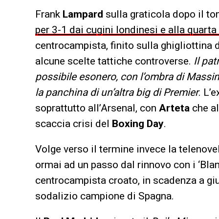
Frank
Lampard
sulla graticola dopo il ton
per 3-1 dai cugini londinesi e alla quart
centrocampista, finito sulla ghigliottina d
alcune scelte tattiche controverse.
Il pa
possibile esonero, con l’ombra di Massi
la panchina di un’altra big di Premier
. L’e
soprattutto all’Arsenal, con
Arteta
che al
scaccia crisi del
Boxing Day
.
Volge verso il termine invece la telenov
ormai ad un passo dal rinnovo con i ‘Bla
centrocampista croato, in scadenza a giug
sodalizio campione di Spagna.