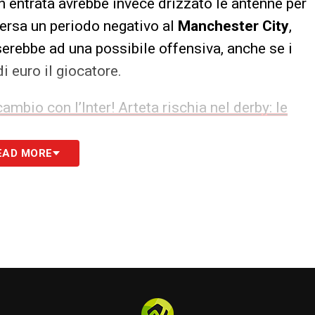
n entrata avrebbe invece drizzato le antenne per
versa un periodo negativo al
Manchester City
,
serebbe ad una possibile offensiva, anche se i
i euro il giocatore.
cambio con l’Inter! Arteta rischia nel derby: le
EAD MORE
 sogna Messi a Parigi