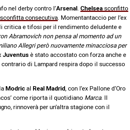
fo nel derby contro l’
Arsenal
.
Chelsea
sconfitto
a sconfitta consecutiva
. Momentantaccio per l’ex
i critica e tifosi per il rendimento deludente e
tron Abramovich non pensa al momento ad un
miliano Allegri però nuovamente minacciosa per
x
Juventus
è stato accostato con forza anche e
 contrario di Lampard respira dopo il successo
ela
Modric
al
Real Madrid
, con l’ex Pallone d’Oro
ncos’ come riporta il quotidiano
Marca
. Il
no, rinnoverà per un’altra stagione con il