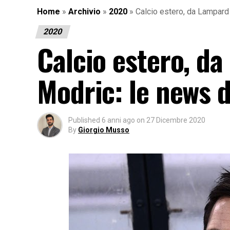
Home
»
Archivio
»
2020
»
Calcio estero, da Lampard 
2020
Calcio estero, da
Modric: le news 
Published
6 anni ago
on
27 Dicembre 2020
By
Giorgio Musso