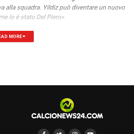
va alla squadra. Yildiz può diventare un nuovo
ome lo è stato Del Piero»
.
uper e una tecnica straordinaria, adesso deve
EAD MORE
settimana».
na garanzia per la Juventus. Mi fa piacere
a come Chiellini, ragazzo molto intelligente. Ho
e a Los Angeles ci siamo visti per un caffè:
ggio da calciatore a dirigente, gli ho dato
 sta trovando bene ad Amsterdam con la famiglia.
ea, veniva in pullman con noi a Villar Perosa.