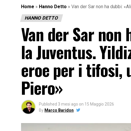
Home
»
Hanno Detto
»
Van der Sar non ha dubbi: «Al
HANNO DETTO
Van der Sar non h
la Juventus. Yild
eroe per i tifosi,
Piero»
Published
3 mesi ago
on
15 Maggio 2026
By
Marco Baridon