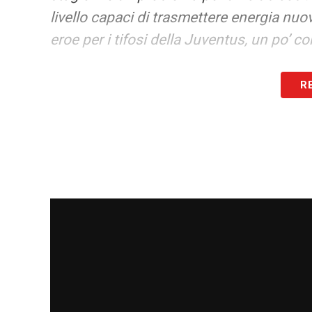
livello capaci di trasmettere energia nuo
eroe per i tifosi della Juventus, un po’ c
CONCEICAO
– «
Francisco ha un ritmo s
R
soltanto dimostrare le sue qualità ogni 
SPALLETTI
– «È un allenatore esperto, u
vedere nella dirigenza anche una leggend
sentito Giorgio qualche volta al telefono 
abbiamo parlato soprattutto del mio passa
qualche consiglio»
.
ANDREA AGNELLI
–
«Ci siamo visti, si
Ho sempre avuto un bel rapporto con Andr