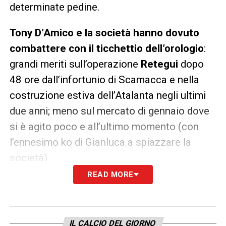
determinate pedine.
Tony D’Amico e la società hanno dovuto
combattere con il ticchettio dell’orologio
:
grandi meriti sull’operazione
Retegui
dopo
48 ore dall’infortunio di Scamacca e nella
costruzione estiva dell’Atalanta negli ultimi
due anni; meno sul mercato di gennaio dove
si è agito poco e all’ultimo momento (con
l’ennesimo ko di Gianluca a spiazzare la
società).
READ MORE
Va dato atto che l’ex ds del Verona si è
ritrovato a fare il Jack Sparrow della
situazione in un mare in tempesta
IL CALCIO DEL GIORNO