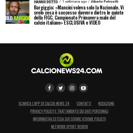
1 settimana ago
Alberto Petrosilli
HANNO DETTO
Bargiggia: «Mancini voleva solo la Nazionale. Vi
svelo cosa è successo davvero dietro le quinte
della FIGC. Campionato Primavera male del
calcio italiano» ESCLUSIVA e VIDEO
SCARICA L’APP DI CALCIO NEWS 24
CONTATTI
REDAZIONE
PRIVACY POLICY E TRATTAMENTO DEI DATI PERSONALI
INFORMATIVA ESTESA SUI COOKIE (COOKIE POLICY)
NETWORK SPORT REVIEW