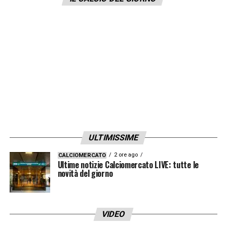
le poche sorprese in positivo
della
Germania
ad Euro 2020.
LA PLAYLIST DELLE NOSTRE TOP NEWS
ULTIMISSIME
2 ore ago
CALCIOMERCATO
Ultime notizie Calciomercato LIVE: tutte le
novità del giorno
VIDEO