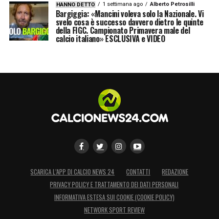
1 settimana ago
Alberto Petrosilli
HANNO DETTO
Bargiggia: «Mancini voleva solo la Nazionale. Vi
svelo cosa è successo davvero dietro le quinte
della FIGC. Campionato Primavera male del
calcio italiano» ESCLUSIVA e VIDEO
SCARICA L’APP DI CALCIO NEWS 24
CONTATTI
REDAZIONE
PRIVACY POLICY E TRATTAMENTO DEI DATI PERSONALI
INFORMATIVA ESTESA SUI COOKIE (COOKIE POLICY)
NETWORK SPORT REVIEW