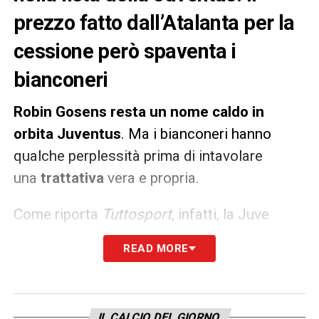
prezzo fatto dall’Atalanta per la
cessione però spaventa i
bianconeri
Robin Gosens resta un nome caldo in
orbita Juventus
. Ma i bianconeri hanno
qualche perplessità prima di intavolare
una
trattativa
vera e propria.
Come riporta
Tuttosport
, infatti, la Juve
sarebbe rimasta
spaventata
dal prezzo di
READ MORE
cessione fatto dalla
Dea
. I nerazzurri
chiedono infatti almeno
40 milioni
per far
partire Gosens. L’esterno tedesco è stato tra
IL CALCIO DEL GIORNO