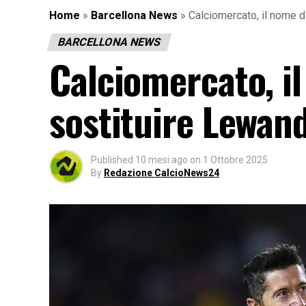
Home
»
Barcellona News
»
Calciomercato, il nome d
BARCELLONA NEWS
Calciomercato, i
sostituire Lewan
Published
10 mesi ago
on
1 Ottobre 2025
By
Redazione CalcioNews24