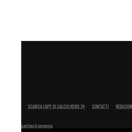
LA PLAYLIST DELLE NOSTRE TOP NEW
SCARICA L’APP DI CALCIO NEWS 24
CONTATTI
REDAZION
gestisci il consenso