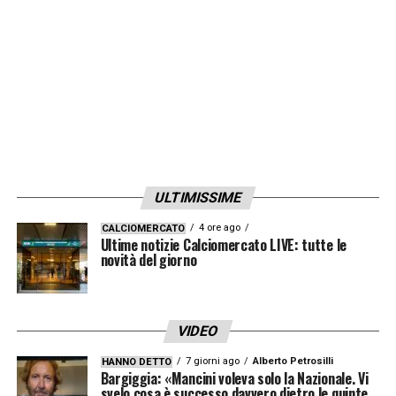
ULTIMISSIME
4 ore ago
CALCIOMERCATO
Ultime notizie Calciomercato LIVE: tutte le
novità del giorno
VIDEO
7 giorni ago
Alberto Petrosilli
HANNO DETTO
Bargiggia: «Mancini voleva solo la Nazionale. Vi
svelo cosa è successo davvero dietro le quinte