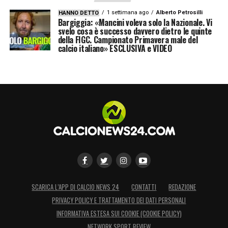
1 settimana ago
Alberto Petrosilli
HANNO DETTO
Bargiggia: «Mancini voleva solo la Nazionale. Vi
svelo cosa è successo davvero dietro le quinte
della FIGC. Campionato Primavera male del
calcio italiano» ESCLUSIVA e VIDEO
SCARICA L’APP DI CALCIO NEWS 24
CONTATTI
REDAZIONE
PRIVACY POLICY E TRATTAMENTO DEI DATI PERSONALI
INFORMATIVA ESTESA SUI COOKIE (COOKIE POLICY)
NETWORK SPORT REVIEW