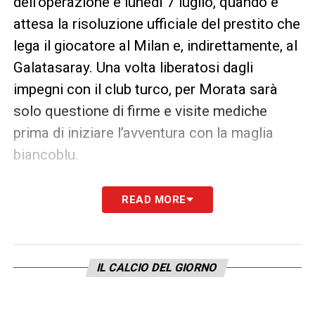
dell’operazione è lunedì 7 luglio, quando è
attesa la risoluzione ufficiale del prestito che
lega il giocatore al Milan e, indirettamente, al
Galatasaray. Una volta liberatosi dagli
impegni con il club turco, per Morata sarà
solo questione di firme e visite mediche
prima di iniziare l’avventura con la maglia
biancoblu.
Il Como, allenato dal giovane Cesc
Fàbregas
READ MORE
– ex centrocampista di Arsenal, Barcellona e
Chelsea, ora giovane tecnico in rampa di
lancio in Serie A –
sta costruendo una rosa
IL CALCIO DEL GIORNO
competitiva per affermarsi come
protagonista nel panorama calcistico