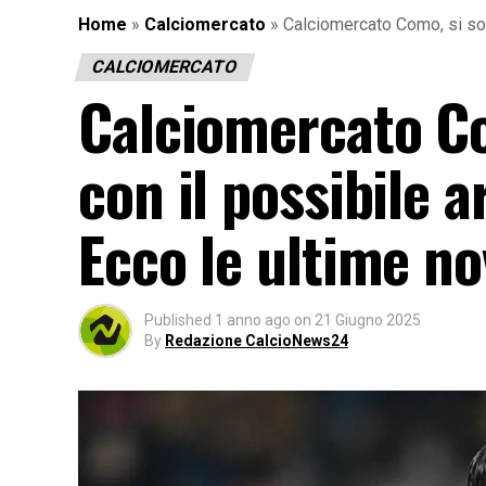
Home
»
Calciomercato
»
Calciomercato Como, si sogn
CALCIOMERCATO
Calciomercato Co
con il possibile a
Ecco le ultime no
Published
1 anno ago
on
21 Giugno 2025
By
Redazione CalcioNews24