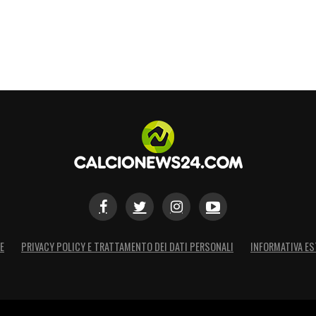
bbe non essere disposto a cederlo facilmente.
olida economicamente e il fascino di un progetto
mportante nel convincere il giocatore.
to solo di nomi di seconda fascia o di
E se Morata dovesse davvero prendere in
erie A potrebbe ritrovarsi con una neopromossa
rcato.
S
E
PRIVACY POLICY E TRATTAMENTO DEI DATI PERSONALI
INFORMATIVA ES