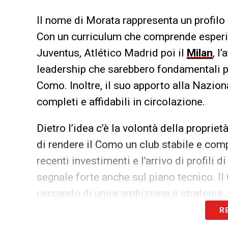
Il nome di Morata rappresenta un profilo d
Con un curriculum che comprende esperi
Juventus, Atlético Madrid poi il
Milan
, l
leadership che sarebbero fondamentali
Como. Inoltre, il suo apporto alla Nazion
completi e affidabili in circolazione.
Dietro l’idea c’è la volontà della propriet
di rendere il Como un club stabile e comp
recenti investimenti e l’arrivo di profili d
segnale forte anche sul piano tecnico. Il
cercando di unire ambizione e strategia.
R
Naturalmente, un’eventuale operazione pe