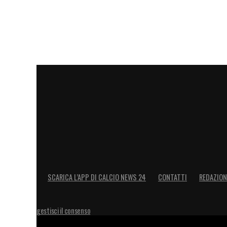
suo ingaggio è elevato, e il Milan potre
Tuttavia, la presenza di una proprietà s
in crescita potrebbero giocare un ruolo i
Il
Calciomercato del Como
non è più fat
scommesse: ora si parla di top player. 
considerazione la proposta lariana, la S
capace di sfidare anche le grandi sul me
LA PLAYLIST DELLE NOSTRE TOP NEW
SCARICA L’APP DI CALCIO NEWS 24
CONTATTI
REDAZION
gestisci il consenso