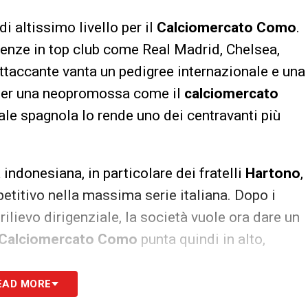
i altissimo livello per il
Calciomercato Como
.
enze in top club come Real Madrid, Chelsea,
’attaccante vanta un pedigree internazionale e una
 per una neopromossa come il
calciomercato
ale spagnola lo rende uno dei centravanti più
à indonesiana, in particolare dei fratelli
Hartono
,
etitivo nella massima serie italiana. Dopo i
i rilievo dirigenziale, la società vuole ora dare un
Calciomercato Como
punta quindi in alto,
EAD MORE
r Morata comporterebbe sfide significative. Il