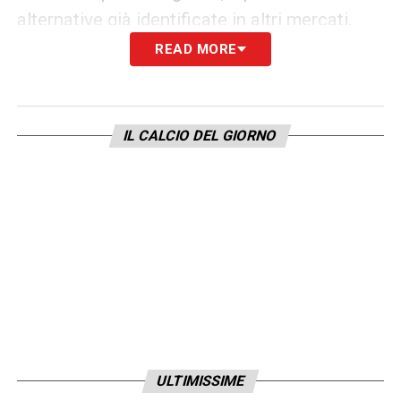
alternative già identificate in altri mercati.
READ MORE
Il
Calciomercato Como
dunque è in
fermento: la volontà della proprietà e dello
staff tecnico è quella di costruire una
IL CALCIO DEL GIORNO
squadra giovane, dinamica e adatta allo stile
di gioco moderno. Addai e Rodriguez
rappresentano due obiettivi concreti e
coerenti con questa visione, e nei prossimi
giorni potrebbero arrivare importanti
aggiornamenti.
LA PLAYLIST DELLE NOSTRE TOP NEWS
ULTIMISSIME