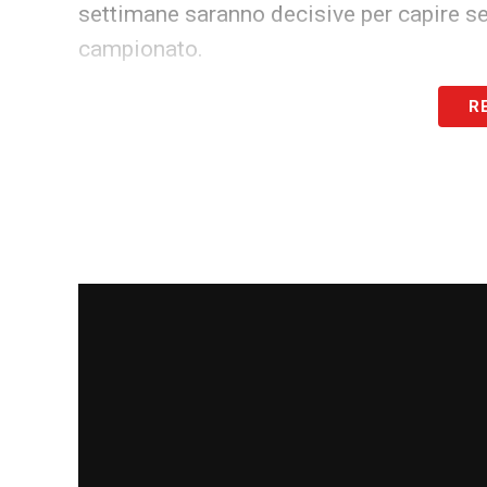
settimane saranno decisive per capire se
campionato.
R
LA PLAYLIST DELLE NOSTRE TOP NEW