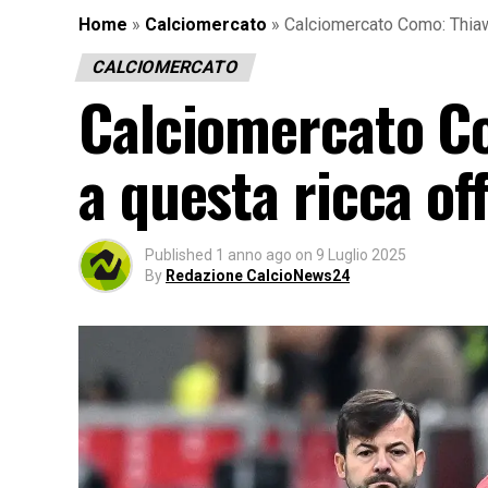
Home
»
Calciomercato
»
Calciomercato Como: Thiaw h
CALCIOMERCATO
Calciomercato Co
a questa ricca of
Published
1 anno ago
on
9 Luglio 2025
By
Redazione CalcioNews24