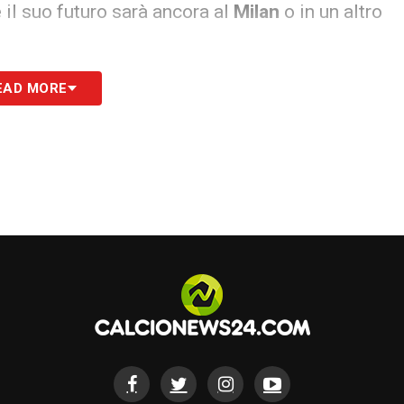
 il suo futuro sarà ancora al
Milan
o in un altro
EAD MORE
S