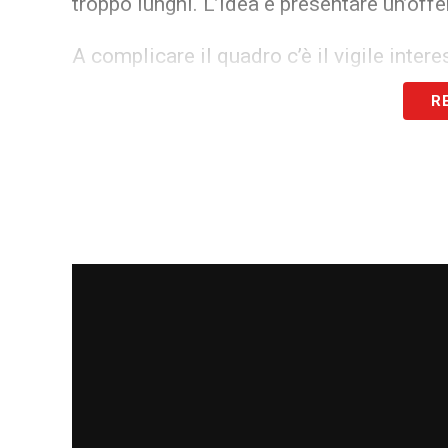
troppo lunghi. L’idea è presentare un’offe
A complicare il quadro c’è il vigile intere
Simeone è pronto a inserirsi, ma deve pr
R
(Samuel Lino). A differenza degli spagno
prima ancora di aver piazzato i suoi esu
nigeriano, forte di una presunta promessa
cessione a 40 milioni, cercherà di forza
di aver solo stabilito le regole per una c
all’estero. La distanza economica c’è, ma
d’Italia è appena iniziata.
LA PLAYLIST DELLE NOSTRE TOP NEW