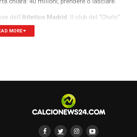
rta chiara: 40 milioni, prendere o lasciare.
sse dell’
Atletico Madrid
. Il club del “Cholo”
ima perfezionare una cessione in attacco
EAD MORE
li, l’Inter ha deciso di accelerare su Lookman
beri, come Taremi ed Esposito. Il giocatore
 ricevuta dall’Atalanta nel 2024 per una
re la mano. La Dea, però, smentisce, sostenendo
essione al proprio prezzo, preferibilmente
 la partita a scacchi tra le due nerazzurre
S