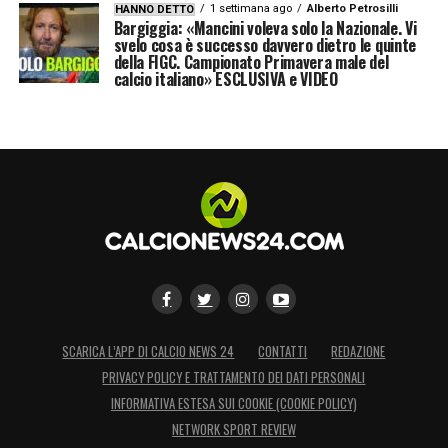
1 settimana ago
Alberto Petrosilli
HANNO DETTO
20% della cifra versata dalla Juve. Un
Bargiggia: «Mancini voleva solo la Nazionale. Vi
svelo cosa è successo davvero dietro le quinte
investimento importante, ma strategico, che
della FIGC. Campionato Primavera male del
calcio italiano» ESCLUSIVA e VIDEO
testimonia la volontà del club torinese di
puntare forte su giovani di qualità
internazionale.
LA PLAYLIST DELLE NOSTRE TOP NEWS
SCARICA L’APP DI CALCIO NEWS 24
CONTATTI
REDAZIONE
PRIVACY POLICY E TRATTAMENTO DEI DATI PERSONALI
INFORMATIVA ESTESA SUI COOKIE (COOKIE POLICY)
NETWORK SPORT REVIEW