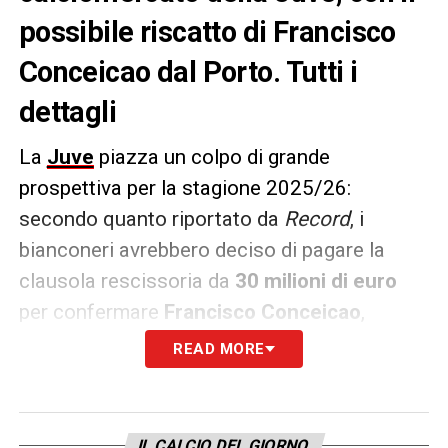
possibile riscatto di Francisco
Conceicao dal Porto. Tutti i
dettagli
La
Juve
piazza un colpo di grande
prospettiva per la stagione 2025/26:
secondo quanto riportato da
Record
, i
bianconeri avrebbero deciso di pagare la
clausola rescissoria da
30 milioni di euro
per confermare
Francisco Conceicao
,
esterno offensivo portoghese classe 2002
READ MORE
dal
Porto
. Il club agirà entro la finestra valida
tra il
15 giugno e il 15 luglio
, evitando così
l’aumento della clausola a 45 milioni. A
IL CALCIO DEL GIORNO