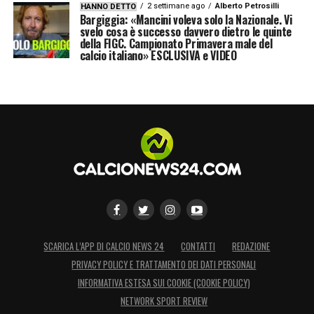
2 settimane ago
Alberto Petrosilli
HANNO DETTO
Bargiggia: «Mancini voleva solo la Nazionale. Vi
svelo cosa è successo davvero dietro le quinte
della FIGC. Campionato Primavera male del
calcio italiano» ESCLUSIVA e VIDEO
SCARICA L’APP DI CALCIO NEWS 24
CONTATTI
REDAZIONE
PRIVACY POLICY E TRATTAMENTO DEI DATI PERSONALI
INFORMATIVA ESTESA SUI COOKIE (COOKIE POLICY)
NETWORK SPORT REVIEW