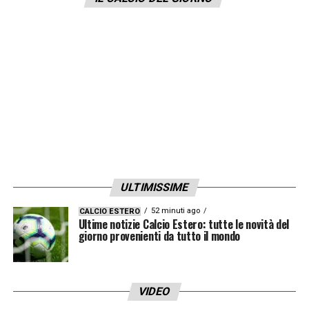
Dybala
: Allegri punterebbe proprio
sull’argentino, ma gli ultimi contatti con
l’
agente
sono fermi a un mese fa.
LA PLAYLIST DELLE NOSTRE TOP NEWS
ULTIMISSIME
52 minuti ago
CALCIO ESTERO
Ultime notizie Calcio Estero: tutte le novità del
giorno provenienti da tutto il mondo
VIDEO