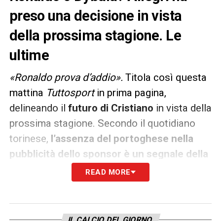
preso una decisione in vista
della prossima stagione. Le
ultime
«Ronaldo prova d’addio».
Titola così questa
mattina
Tuttosport
in prima pagina,
delineando il
futuro di Cristiano
in vista della
prossima stagione. Secondo il quotidiano
torinese,
l’assenza del portoghese nella
pubblicità dello sponsor è un segnale della
sua possibile partenza in estate
.
READ MORE
LEGGI TUTTE LE NOTIZIE SULLA JUVENTUS SU
JUVENTUS NEWS 24
Il suo destino si incrocia con quello di
Paulo
IL CALCIO DEL GIORNO