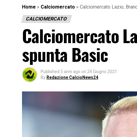
Home
»
Calciomercato
»
Calciomercato Lazio, Brand
CALCIOMERCATO
Calciomercato La
spunta Basic
Published
5 anni ago
on
24 Giugno 2021
By
Redazione CalcioNews24