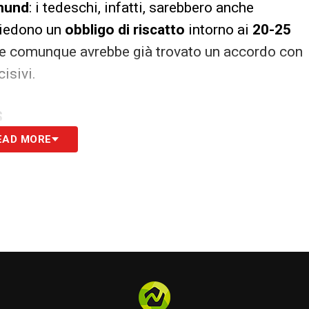
mund
: i tedeschi, infatti, sarebbero anche
hiedono un
obbligo di riscatto
intorno ai
20-25
 che comunque avrebbe già trovato un accordo con
isivi.
S
EAD MORE