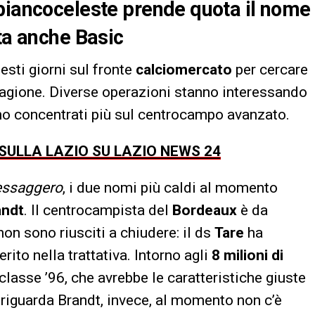
 biancoceleste prende quota il nome
nta anche Basic
sti giorni sul fronte
calciomercato
per cercare
tagione. Diverse operazioni stanno interessando
o concentrati più sul centrocampo avanzato.
 SULLA LAZIO SU LAZIO NEWS 24
essaggero
, i due nomi più caldi al momento
andt
. Il centrocampista del
Bordeaux
è da
non sono riusciti a chiudere: il ds
Tare
ha
erito nella trattativa. Intorno agli
8 milioni di
classe ’96, che avrebbe le caratteristiche giuste
 riguarda Brandt, invece, al momento non c’è