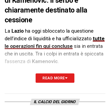
di Kamenovic: il serbo è
chiaramente destinato alla
cessione
La
Lazio
ha oggi sbloccato la questione
dell’indice di liquidità e ha ufficializzato
tutte
le operazioni fin qui concluse
sia in entrata
che in uscita. Tra i colpi in entrata è spiccata
l’assenza di
Kamenovic
.
Dopo le voci che si sono rincorse nei giorni
READ MORE
scorsi, la scelta del club biancoceleste lancia
un segnale chiaro in questo finale di
mercato: il calciatore è in uscita. Tra
IL CALCIO DEL GIORNO
l’interesse del
Genoa
e quello della
Stella