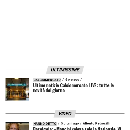
Rossa
, il destino è segnato. La sua partenza
permetterà a
Tare
di affondare il colpo
per
Kostic
, vero e proprio pallino di
Sarri
ed
in possesso del passaporto
extracomunitario. Proprio come Kamenovic.
LA PLAYLIST DELLE NOSTRE TOP NEWS
ULTIMISSIME
6 ore ago
CALCIOMERCATO
Ultime notizie Calciomercato LIVE: tutte le
novità del giorno
VIDEO
5 giorni ago
Alberto Petrosilli
HANNO DETTO
Bargiggia: «Mancini voleva solo la Nazionale. Vi