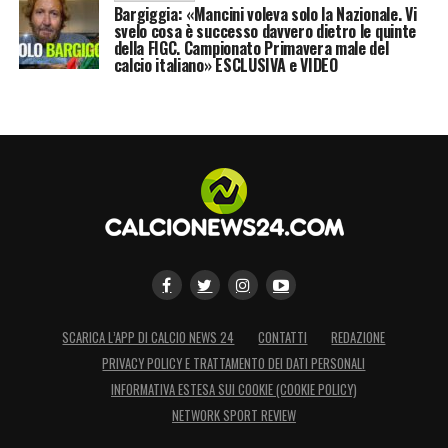
Bargiggia: «Mancini voleva solo la Nazionale. Vi
svelo cosa è successo davvero dietro le quinte
della FIGC. Campionato Primavera male del
calcio italiano» ESCLUSIVA e VIDEO
SCARICA L’APP DI CALCIO NEWS 24
CONTATTI
REDAZIONE
PRIVACY POLICY E TRATTAMENTO DEI DATI PERSONALI
INFORMATIVA ESTESA SUI COOKIE (COOKIE POLICY)
NETWORK SPORT REVIEW