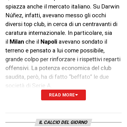
spiazza anche il mercato italiano. Su Darwin
Núñez, infatti, avevano messo gli occhi
diversi top club, in cerca di un centravanti di
caratura internazionale. In particolare, sia
il
Milan
che il
Napoli
avevano sondato il
terreno e pensato a lui come possibile,
grande colpo per rinforzare i rispettivi reparti
offensivi. La potenza economica del club
saudita, però, ha di fatto “beffato” le due
società di Serie A.
READ MORE
LA PLAYLIST DELLE NOSTRE TOP NEWS
IL CALCIO DEL GIORNO