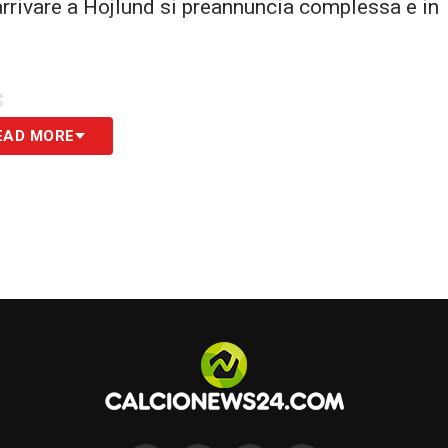
 arrivare a Hojlund si preannuncia complessa e in
S
EAD MORE