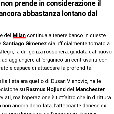
non prende in considerazione il
 ancora abbastanza lontano dal
te del
Milan
continua a tenere banco in queste
te
Santiago Gimenez
sia ufficialmente tornato a
legri, la dirigenza rossonera, guidata dal nuovo
a ad aggiungere all’organico un centravanti con
urato e capace di attaccare la profondità.
lla lista era quello di Dusan Vlahovic, nelle
decisione su
Rasmus Hojlund
del
Manchester
vviati, ma l’operazione è tutt’altro che in dirittura
va non ancora decollata, l’attaccante danese ex
in campo domenica nell’esordio in Premier