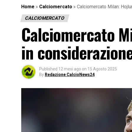
Home
»
Calciomercato
»
Calciomercato Milan: Hojlu
CALCIOMERCATO
Calciomercato Mi
in considerazione
Published
12 mesi ago
on
15 Agosto 2025
By
Redazione CalcioNews24