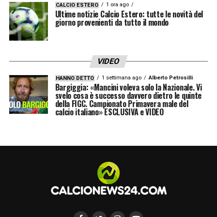
sferrare l’attacco, mentre il Milan riflette sul
1 ora ago
CALCIO ESTERO
Ultime notizie Calcio Estero: tutte le novità del
da farsi. La prossima mossa determinerà se
giorno provenienti da tutto il mondo
Musah continuerà a vestire la maglia
rossonera o se inizierà una nuova avventura
VIDEO
oltremanica.
1 settimana ago
Alberto Petrosilli
HANNO DETTO
Bargiggia: «Mancini voleva solo la Nazionale. Vi
svelo cosa è successo davvero dietro le quinte
LA PLAYLIST DELLE NOSTRE TOP NEWS
della FIGC. Campionato Primavera male del
calcio italiano» ESCLUSIVA e VIDEO