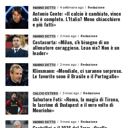
4 settimane ago
Redazione
HANNO DETTO
Antonio Conte: «Il calcio è cambiato, vince
chi è completo. L’Italia? Meno chiacchiere
e più fatti»
2 mesi ago
Redazione
HANNO DETTO
Costacurta: «Milan, c’è bisogno di un
allenatore coraggioso. Leao via? Non è un
leader»
2 mesi ago
Redazione
HANNO DETTO
Klinsmann: «Mondiale, ci saranno sorprese.
Le favorite sono il Brasile e il Portogallo»
3 mesi ago
Redazione
CALCIO ESTERO
Salvatore Foti: «Roma, la magia di Tirana,
le lacrime di Budapest e il vero volto di
Mourinho»
3 mesi ago
Redazione
HANNO DETTO
Castellini e il 1976 del Toro: «Quello