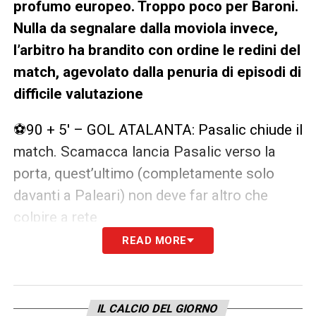
profumo europeo. Troppo poco per Baroni.
Nulla da segnalare dalla moviola invece,
l’arbitro ha brandito con ordine le redini del
match, agevolato dalla penuria di episodi di
difficile valutazione
⚽90 + 5′ – GOL ATALANTA: Pasalic chiude il
match. Scamacca lancia Pasalic verso la
porta, quest’ultimo (completamente solo
davanti a Paleari) non deve far altro che
colpire a rete
READ MORE
90′ – Assegnati 4 minuti di recupero
🔴46′ – Inizia il secondo tempo di Atalanta
IL CALCIO DEL GIORNO
Torino