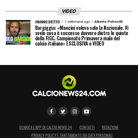
VIDEO
LA PLAYLIST DELLE NOSTRE TOP NEWS
1 settimana ago
Alberto Petrosilli
HANNO DETTO
Bargiggia: «Mancini voleva solo la Nazionale. Vi
svelo cosa è successo davvero dietro le quinte
della FIGC. Campionato Primavera male del
calcio italiano» ESCLUSIVA e VIDEO
SCARICA L’APP DI CALCIO NEWS 24
CONTATTI
REDAZIONE
PRIVACY POLICY E TRATTAMENTO DEI DATI PERSONALI