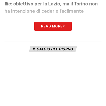
Ilic: obiettivo per la Lazio, ma il Torino non
ha intenzione di cederlo facilmente
Nonostante l’incertezza sulla sua condizione
READ MORE
fisica, la Lazio continua a seguire con
interesse Ilic. Il centrocampista serbo è uno
dei principali obiettivi della dirigenza
IL CALCIO DEL GIORNO
biancoceleste, che lo considera un rinforzo
ideale per il proprio centrocampo. Tuttavia, la
situazione attuale potrebbe influire sul piano
della Lazio per l’acquisto del giocatore.
Il Torino, dal canto suo, è intenzionato a
gestire la situazione con cautela. Lo staff
medico granata ha già programmato ulteriori