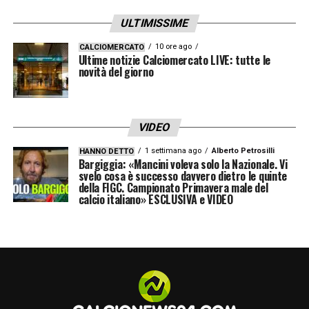
accertamenti per stabilire l’entità precisa
ULTIMISSIME
dell’infortunio e, se possibile, evitare
l’intervento chirurgico. Il club granata
10 ore ago
CALCIOMERCATO
Ultime notizie Calciomercato LIVE: tutte le
preferirebbe puntare su un programma di
novità del giorno
recupero meno invasivo per ridurre i tempi di
assenza del giocatore e, auspicabilmente,
VIDEO
evitare nuove complicazioni.
1 settimana ago
Alberto Petrosilli
HANNO DETTO
Bargiggia: «Mancini voleva solo la Nazionale. Vi
Il recupero di Ilic deciderà il futuro sul
svelo cosa è successo davvero dietro le quinte
della FIGC. Campionato Primavera male del
mercato
calcio italiano» ESCLUSIVA e VIDEO
Il futuro di Ilic dipenderà in gran parte
dall’evolversi delle sue condizioni fisiche. Se
il recupero del centrocampista dovesse
andare per il meglio, non è escluso che il