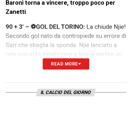
Baroni torna a vincere, troppo poco per
Zanetti
90 + 3′ – ⚽GOL DEL TORINO:
La chiude Njie!
Secondo gol nato da contropiede su errore di
Sarr che sbaglia la sponda. Njie lanciato a
rete non si fa ipnotizzare e lascia partire un
destro potente
READ MORE
90′ – Assegnati 5 minuti di recupero
IL CALCIO DEL GIORNO
88′ – ⚽GOL DEL TORINO:
Palla recuperata
da Lazaro , Casadei segue l’azione e riceve
palla da Njie al limite dell’area. Colpo da
biliardo dell’ex Inter che infila in rete
nell’angolino basso alla sinistra del portiere