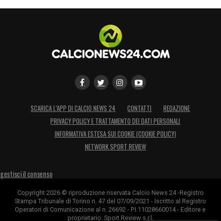
⚽
10′ – GOL SIMEONE:
“regalo” al limite del
clamoroso della difesa scaligera. Giovane
cerca ancora Frese. Chiude Coco in angolo,
sembra comunque questo lo schema dei
padroni di casa per scardinare la difesa
avversaria. Bernede serve Nelsson con un
pallone difficile, a sua volta quest’ultimo
SCARICA L’APP DI CALCIO NEWS 24
CONTATTI
REDAZIONE
scivola e lascia Simeone davanti a Montipò
PRIVACY POLICY E TRATTAMENTO DEI DATI PERSONALI
INFORMATIVA ESTESA SUI COOKIE (COOKIE POLICY)
🔴
1′ – Il match è iniziato
NETWORK SPORT REVIEW
LA PLAYLIST DELLE NOSTRE TOP NEWS
gestisci il consenso
Copyright 2026 © riproduzione riservata Calcio News 24 -Registro
Stampa Tribunale di Torino n. 47 del 07/09/2021 - Iscritto al Registro
Operatori di Comunicazione al n. 26692 - P.I.11028660014 - Editore e
proprietario: Sport Review s.r.l.