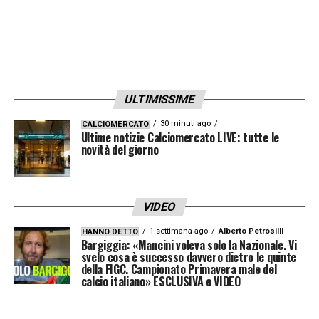
🔴
45′ Inizia il secondo tempo di Verona
Torino
🔴
45′ + 4 – Fine primo tempo di Verona
ULTIMISSIME
Torino
30 minuti ago
CALCIOMERCATO
Ultime notizie Calciomercato LIVE: tutte le
novità del giorno
45′ – Assegnati 3 minuti di recupero
15′ – Zanetti scatenato in panchina. L’arbitro
VIDEO
Rapuano lo richiama dopo le lamentele su un
1 settimana ago
Alberto Petrosilli
fallo (a suo avviso) non assegnato
HANNO DETTO
Bargiggia: «Mancini voleva solo la Nazionale. Vi
svelo cosa è successo davvero dietro le quinte
della FIGC. Campionato Primavera male del
14′ – Da segnalare la non esultanza del
calcio italiano» ESCLUSIVA e VIDEO
Cholito (ex della partita)